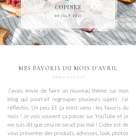
OXITIVE D'AVÈNE GRÂCE À
L'AUTOBRONZANT
DE CHAUSSURES KIWI
VISAGE À PARIS ?
COPINES
SHOPMIUM
BALIBODY
08 AUGUST 2021
08 JULY 2021
19 MAY 2021
10 DECEMBER 2020
17 MAY 2020
MES FAVORIS DU MOIS D'AVRIL
lundi 30 avril 2018
J’avais envie de faire un nouveau thème sur mon
blog qui pourrait regrouper plusieurs sujets. J’ai
réfléchis. Un peu. Et ça m’est venu : les favoris du
mois ! Je vois souvent ça passer sur YouTube et je
me suis dit que cela ne serait pas mal ! L’idée est de
vous présenter des produits, adresses, look, photos