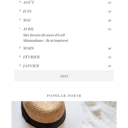
►
AOÛT
(2)
►
JUIN
(2)
►
MAI
(4)
▼
AVRIL
(2)
Mes favoris du mois d'Avril
Minimalisme : Ils m'inspirent
►
MARS
(4)
►
FÉVRIER
(3)
►
JANVIER
(2)
2017
POPULAR POSTS