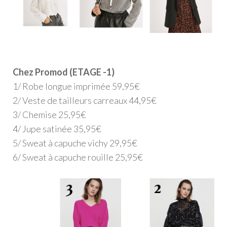
Chez Promod (ETAGE -1)
1/ Robe longue imprimée 59,95€
2/ Veste de tailleurs carreaux 44,95€
3/ Chemise 25,95€
4/ Jupe satinée 35,95€
5/ Sweat à capuche vichy 29,95€
6/ Sweat à capuche rouille 25,95€