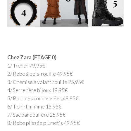
Chez Zara (ETAGE 0)
1/ Trench 79,95€
2/ Robe à pois rouille 49,95€
3/ Chemise à volant rouille 25,95€
4/ Serre tête bijoux 19,95€
5/ Bottines compensées 49,95€
6/ T-shirt minime 15,95€
7/ Sac bandoulière 25,95€
8/ Robe plissée plumetis 49,95€