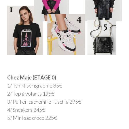
Chez Maje (ETAGE 0)
1/ Tshirt sérigraphie 85€
2/ Top à volants 195€
3/ Pull en cachemire Fuschia 295€
4/ Sneakers 245€
5/ Mini sac croco 225€