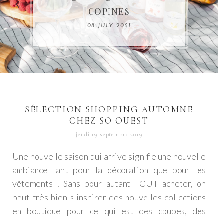
OXITIVE D'AVÈNE GRÂCE À
L'AUTOBRONZANT
DE CHAUSSURES KIWI
VISAGE À PARIS ?
COPINES
SHOPMIUM
BALIBODY
08 AUGUST 2021
08 JULY 2021
19 MAY 2021
10 DECEMBER 2020
17 MAY 2020
SÉLECTION SHOPPING AUTOMNE
CHEZ SO OUEST
jeudi 19 septembre 2019
Une nouvelle saison qui arrive signifie une nouvelle
ambiance tant pour la décoration que pour les
vêtements ! Sans pour autant TOUT acheter, on
peut très bien s'inspirer des nouvelles collections
en boutique pour ce qui est des coupes, des