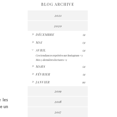
BLOG ARCHIVE
2021
2020
►
DÉCEMBRE
(1)
►
MAI
(3)
▼
AVRIL
(2)
Ces tendances repérées sur Instagram #3
Mes 3 dernières lectures #2
►
MARS
(2)
►
FÉVRIER
(1)
►
JANVIER
(6)
2019
e les
2018
me un
2017