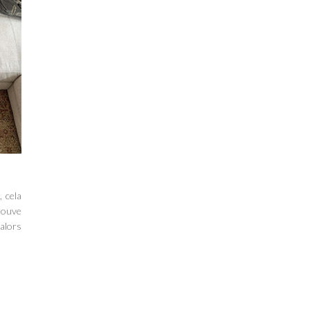
, cela
trouve
 alors