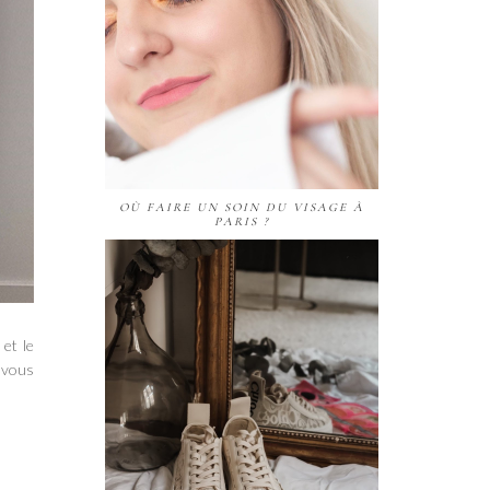
OÙ FAIRE UN SOIN DU VISAGE À
PARIS ?
 et le
 vous