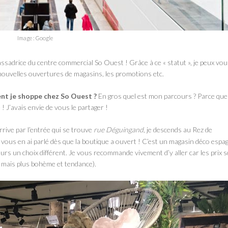
Image : Google
ssadrice du centre commercial So Ouest ! Grâce à ce « statut », je peux vou
nouvelles ouvertures de magasins, les promotions etc.
t je shoppe chez So Ouest ?
En gros quel est mon parcours ? Parce que j
 J’avais envie de vous le partager !
rive par l’entrée qui se trouve
rue Déguingand
, je descends au Rez de
e vous en ai parlé dès que la boutique a ouvert ! C’est un magasin déco espa
ours un choix différent. Je vous recommande vivement d’y aller car les prix 
mais plus bohème et tendance).