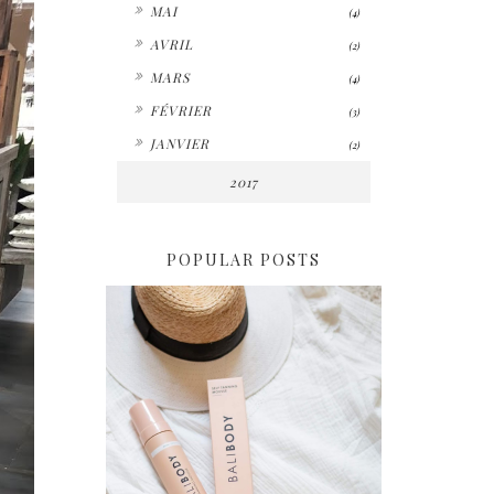
►
MAI
(4)
►
AVRIL
(2)
►
MARS
(4)
►
FÉVRIER
(3)
►
JANVIER
(2)
2017
POPULAR POSTS