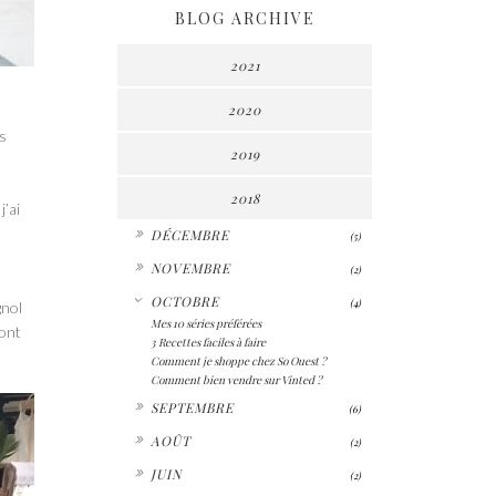
BLOG ARCHIVE
2021
2020
s
2019
2018
’ai
►
DÉCEMBRE
(5)
►
NOVEMBRE
(2)
▼
OCTOBRE
(4)
gnol
Mes 10 séries préférées
sont
3 Recettes faciles à faire
Comment je shoppe chez So Ouest ?
Comment bien vendre sur Vinted ?
►
SEPTEMBRE
(6)
►
AOÛT
(2)
►
JUIN
(2)