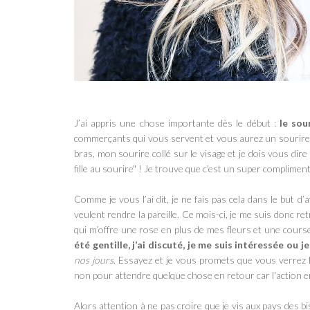
J’ai appris une chose importante dès le début :
le sou
commerçants qui vous servent et vous aurez un sourire …
bras, mon sourire collé sur le visage et je dois vous dir
fille au sourire" ! Je trouve que c'est un super compliment 
Comme je vous l’ai dit, je ne fais pas cela dans le but 
veulent rendre la pareille. Ce mois-ci, je me suis donc 
qui m’offre une rose en plus de mes fleurs et une cours
été gentille, j’ai discuté, je me suis intéressée ou je
nos jours
. Essayez et je vous promets que vous verrez le
non pour attendre quelque chose en retour car l'action en
Alors attention à ne pas croire que je vis
aux pays des b