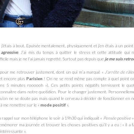
 j’étais à bout. Epuisée mentalement, physiquement et j’en étais à un point
 agressive
. J’ai mis du temps à quitter le stress et cette attitude qui 
ficile
mais je ne l’ai
jamais regretté
. Surtout pas depuis que
je me suis retro
l, pour me retrouver justement, dont un qui m’a marqué «
J’arrête de râle
 et encore plus
Parisien
! On ne se rend même pas compte
à quel point o
ans 5 minutes roooooh »). Ces petits points négatifs ternissent le quot
econnaitre dans notre quotidien. Pour le changer justement. Personnelleme
 qu’on ne se doute pas mais quand le cerveau à décider de fonctionner en n
s à me remettre sur le «
mode positif
».
 rappel sur mon téléphone le soir à 19h30 qui indiquait «
Pensée positive
»
emémorer ma journée et trouver les choses positives qu’il y a eu : « il a f
n intéressante ».