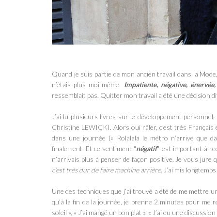
Quand je suis partie de mon ancien travail dans la Mode,
n’étais plus moi-même.
Impatiente, négative, énervée,
ressemblait pas. Quitter mon travail a été
une décision dif
J’ai lu plusieurs livres sur le développement personne
Christine LEWICKI. Alors oui râler, c’est très Français
dans une journée
(« Rolalala le métro n’arrive que d
finalement. Et ce sentiment "
négatif
" est important à r
n’arrivais plus à penser de façon positive. Je vous jure
c’est très dur de faire machine arrière
. J’ai mis longtemp
Une des techniques que j’ai trouvé a été de me mettre un
qu’à la fin de la journée, je prenne 2 minutes pour me r
soleil », « J’ai mangé un bon plat », « J’ai eu une discussio