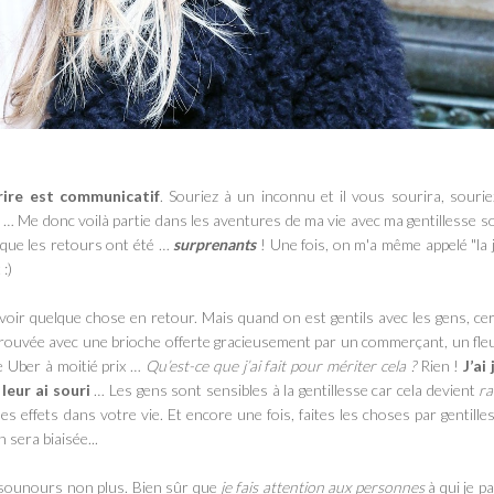
rire est communicatif
. Souriez à un inconnu et il vous sourira, souri
 Me donc voilà partie dans les aventures de ma vie avec ma gentillesse s
e que les retours ont été …
surprenants
! Une fois, on m'a même appelé "la
:)
d’avoir quelque chose en retour. Mais
quand on est gentils avec les gens
, ce
retrouvée avec une brioche offerte gracieusement par un commerçant, un fle
e Uber à moitié prix …
Qu’est-ce que j’ai fait pour mériter cela ?
Rien !
J’ai
 leur ai souri
… Les gens
sont sensibles à la gentillesse
car cela devient
ra
s effets dans votre vie. Et encore une fois, faites les choses par gentille
 sera biaisée...
isounours
non plus. Bien sûr que
je fais attention aux personnes
à qui je pa