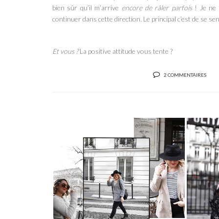
bien sûr qu’il m’arrive
encore de râler parfois
!
Je ne
continuer dans cette direction. Le principal c’est de se s
Et vous ?
La positive attitude vous tente ?
2 COMMENTAIRES
MINIMALISME : COMMENT
CHOISIR SES V...