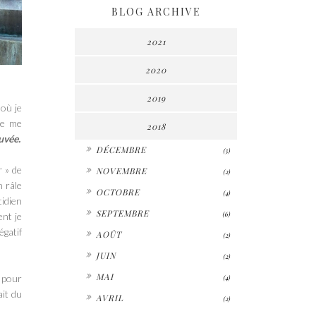
BLOG ARCHIVE
2021
2020
2019
 où je
ne me
2018
uvée.
►
DÉCEMBRE
(5)
►
r
» de
NOVEMBRE
(2)
n râle
►
OCTOBRE
(4)
idien
►
SEPTEMBRE
(6)
nt je
►
égatif
AOÛT
(2)
►
JUIN
(2)
►
MAI
 pour
(4)
►
ait du
AVRIL
(2)
▼