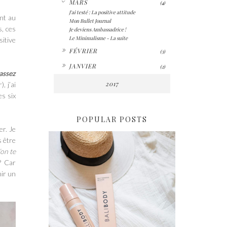
MARS
(4)
J'ai testé : La positive attitude
ent au
Mon Bullet Journal
s, ces
Je deviens Ambassadrice !
Le Minimalisme - La suite
sitive
►
FÉVRIER
(3)
►
JANVIER
(2)
assez
2017
, j’ai
es six
POPULAR POSTS
er. Je
s être
’on te
? Car
ir un