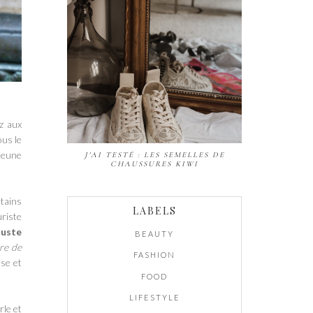
ez aux
ous le
 jeune
J'AI TESTÉ : LES SEMELLES DE
CHAUSSURES KIWI
rtains
LABELS
uriste
 juste
BEAUTY
re de
FASHION
sse et
FOOD
LIFESTYLE
rle et