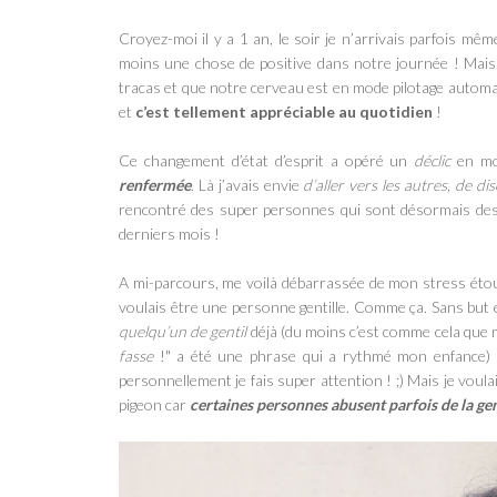
Croyez-moi il y a 1 an, le soir je n’arrivais parfois m
moins une chose
de positive dans notre journée ! Mais 
tracas et que notre cerveau est en mode pilotage automati
et
c’est tellement appréciable au quotidien
!
Ce changement d’état d’esprit a opéré un
déclic
en mo
renfermée
. Là j’avais envie
d’aller vers les autres, de di
rencontré
des super personnes
qui sont désormais des a
derniers mois !
A mi-parcours, me voilà débarrassée de
mon stress étouf
voulais être une personne gentille. Comme ça. Sans but e
quelqu’un de gentil
déjà (du moins c’est comme cela que 
fasse
!" a été une phrase qui a rythmé mon enfance) e
personnellement je fais super attention ! ;) Mais je voula
pigeon car
certaines personnes abusent parfois de la gen