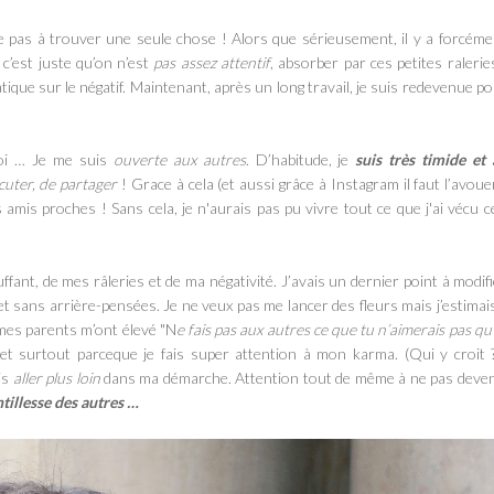
ême pas à trouver une seule chose ! Alors que sérieusement,
il y a forcém
c’est juste qu’on n’est
pas assez attentif
, absorber par ces petites ralerie
que sur le négatif. Maintenant, après un long travail, je suis redevenue po
i … Je me suis
ouverte aux autres
. D’habitude, je
suis très timide et 
scuter, de partager
! Grace à cela (et aussi grâce à Instagram il faut l’avouer)
mis proches ! Sans cela, je n'aurais pas pu vivre tout ce que j'ai vécu c
fant, de mes râleries et de ma négativité.
J’avais un dernier point à modifi
t sans arrière-pensées. Je ne veux pas me lancer des fleurs mais j’estimai
mes parents m’ont élevé "N
e fais pas aux autres ce que tu n’aimerais pas qu
t surtout parceque je fais super attention à mon karma. (Qui y croit 
is
aller plus loin
dans ma démarche. Attention tout de même à ne pas deven
tillesse des autres …