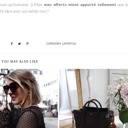
 suis qu’humaine
Mais
mes efforts m’ont apporté tellement
que je
:)
entir bien avec soi-même non ?
CATEGORY:
LIFESTYLE
YOU MAY ALSO LIKE
15 CHOSES SUR MOI
WHAT'S IN MY BAG ?